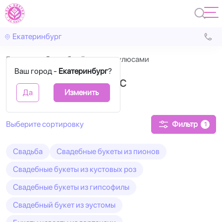
Екатеринбург
Главная
Свадебный с ранункулюсами
Ваш город -
Екатеринбург
?
Свадебный букет с
Да
Изменить
ранункулюсами
Фильтр
1
Свадьба
Свадебные букеты из пионов
Свадебные букеты из кустовых роз
Свадебные букеты из гипсофилы
Свадебный букет из эустомы