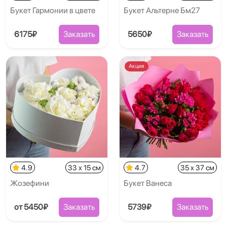
Букет Гармонии в цвете
Букет Альтерне Бм27
6175₽
Заказать
5650₽
Заказать
Акция
4.9
33 x 15 см
4.7
35 x 37 см
Жозефини
Букет Ванеса
от 5450₽
Заказать
5739₽
Заказать