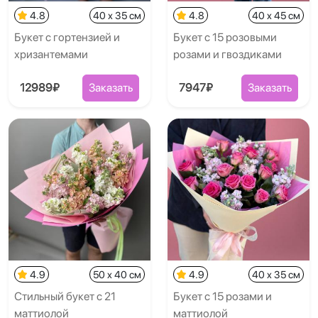
4.8
40 x 35 см
4.8
40 x 45 см
Букет с гортензией и
Букет с 15 розовыми
хризантемами
розами и гвоздиками
12989₽
Заказать
7947₽
Заказать
4.9
50 x 40 см
4.9
40 x 35 см
Стильный букет с 21
Букет с 15 розами и
маттиолой
маттиолой