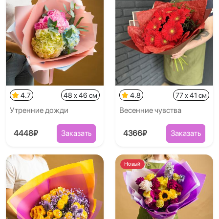
4.7
48 x 46 см
4.8
77 x 41 см
Утренние дожди
Весенние чувства
4448₽
Заказать
4366₽
Заказать
Новый