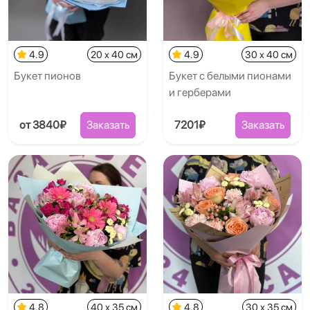
4.9
20 x 40 см
4.9
30 x 40 см
Букет пионов
Букет с белыми пионами
и герберами
от 3840₽
Заказать
7201₽
Заказать
4.8
40 x 35 см
4.8
30 x 35 см