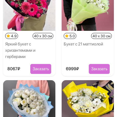
4.9
40 x 30 см
5.0
40 x 30 см
Яркий букет с
Букет с 21 маттиолой
хризантемами и
герберами
8067₽
Заказать
6999₽
Заказать