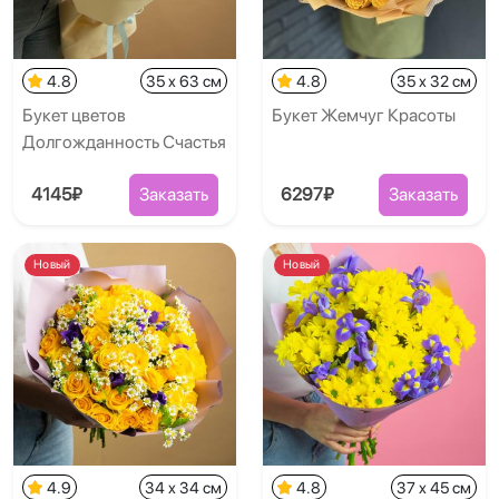
4.8
35 x 63 см
4.8
35 x 32 см
Букет цветов
Букет Жемчуг Красоты
Долгожданность Счастья
4145₽
Заказать
6297₽
Заказать
Новый
Новый
4.9
34 x 34 см
4.8
37 x 45 см