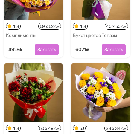
4.8
59 x 52 см
4.8
40 x 50 см
Комплименты
Букет цветов Топазы
4918₽
Заказать
6021₽
Заказать
4.8
50 x 49 см
5.0
38 x 34 см