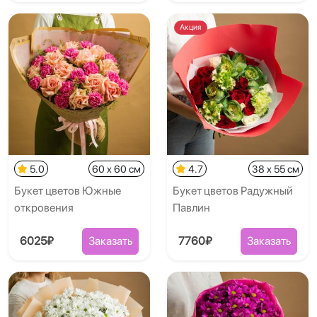
Акция
5.0
60 x 60 см
4.7
38 x 55 см
Букет цветов Южные
Букет цветов Радужный
откровения
Павлин
6025₽
Заказать
7760₽
Заказать