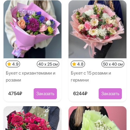
4.9
40 x 25 см
4.8
50 x 40 см
Букет с хризантемами и
Букет с 15 розами и
розами
гермини
4754₽
Заказать
6244₽
Заказать