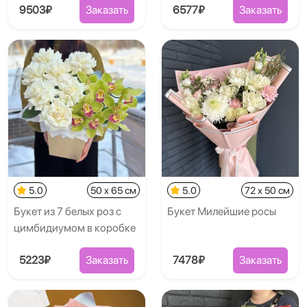
9503₽
Заказать
6577₽
Заказать
5.0
50 x 65 см
5.0
72 x 50 см
Букет из 7 белых роз с
Букет Милейшие росы
цимбидиумом в коробке
5223₽
Заказать
7478₽
Заказать