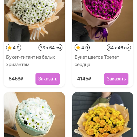
4.9
73 x 64 см
4.9
34 x 46 см
Букет-гигант из белых
Букет цветов Трепет
хризантем
сердца
8453₽
Заказать
4145₽
Заказать