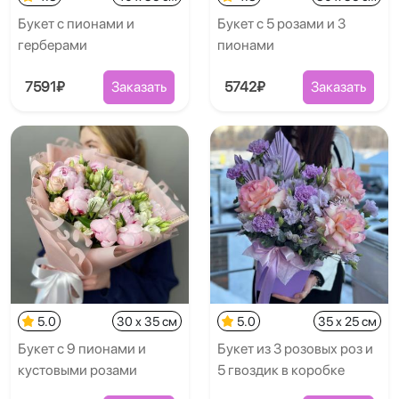
Букет с пионами и
Букет с 5 розами и 3
герберами
пионами
7591₽
Заказать
5742₽
Заказать
5.0
30 x 35 см
5.0
35 x 25 см
Букет с 9 пионами и
Букет из 3 розовых роз и
кустовыми розами
5 гвоздик в коробке