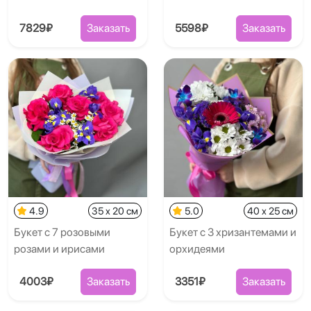
7829₽
Заказать
5598₽
Заказать
4.9
35 x 20 см
5.0
40 x 25 см
Букет с 7 розовыми
Букет с 3 хризантемами и
розами и ирисами
орхидеями
4003₽
Заказать
3351₽
Заказать