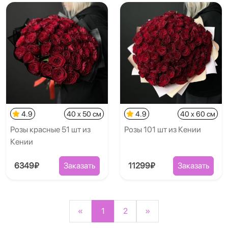
4.9
40 x 50 см
4.9
40 x 60 см
Розы красные 51 шт из
Розы 101 шт из Кении
Кении
6349₽
Заказать
11299₽
Заказать
«
1
2
»