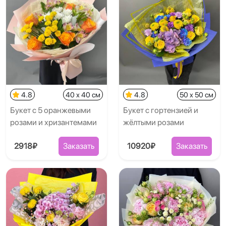
4.8
40 x 40 см
4.8
50 x 50 см
Букет с 5 оранжевыми
Букет с гортензией и
розами и хризантемами
жёлтыми розами
2918₽
Заказать
10920₽
Заказать