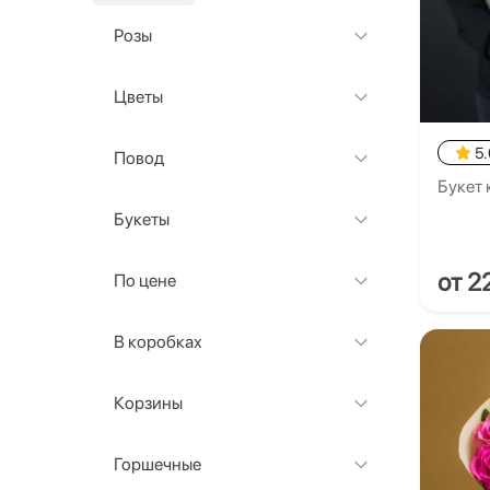
Розы
Цветы
5.
Повод
Букет 
Букеты
от 2
По цене
В коробках
Корзины
Горшечные