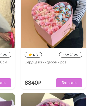
20 см
4.3
15 x 28 см
70см
Сердце из кидеров и роз
8840₽
ать
Заказать