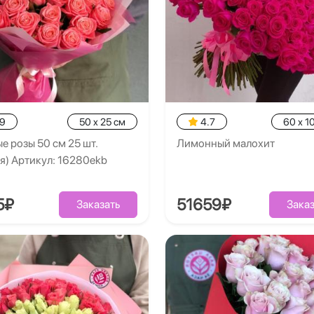
.9
50 x 25 см
4.7
60 x 1
е розы 50 см 25 шт.
Лимонный малохит
я) Артикул: 16280ekb
5₽
51659₽
Заказать
Заказ