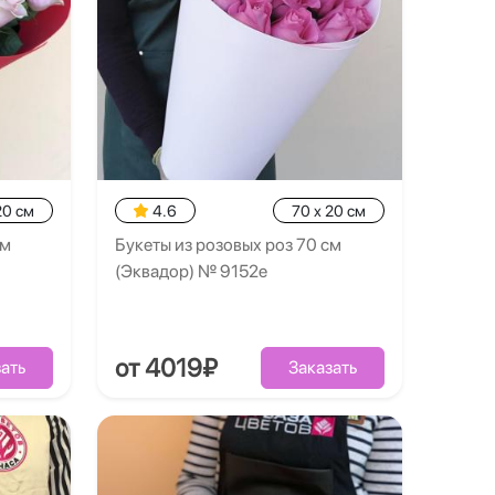
20 см
4.6
70 x 20 см
см
Букеты из розовых роз 70 см
(Эквадор) № 9152e
от 4019₽
ать
Заказать