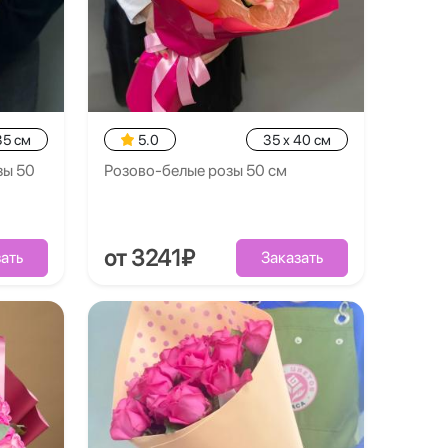
35 см
5.0
35 x 40 см
зы 50
Розово-белые розы 50 см
от 3241₽
ать
Заказать