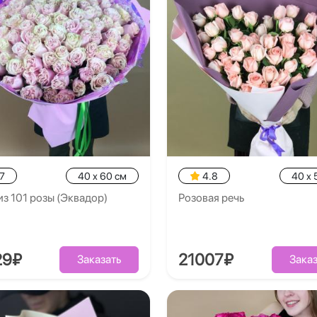
7
40 x 60 см
4.8
40 x 
из 101 розы (Эквадор)
Розовая речь
29₽
21007₽
Заказать
Заказ