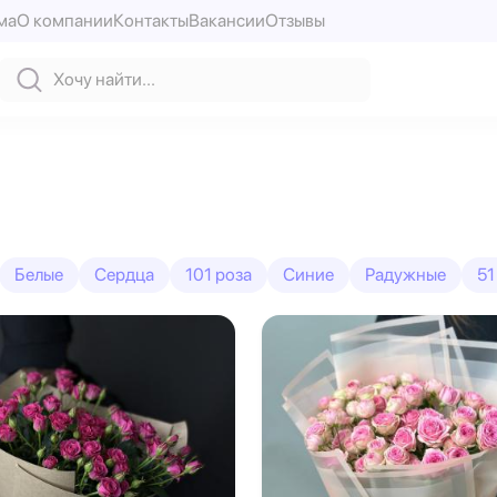
ма
О компании
Контакты
Вакансии
Отзывы
Белые
Сердца
101 роза
Синие
Радужные
51