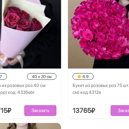
7
40 x 20 см
4.9
 из розовых роз 40 см
Букет из розовых роз 75 шт.
ор) код: 4336ebr
см) код 4312e
715₽
13765₽
Заказать
Заказ