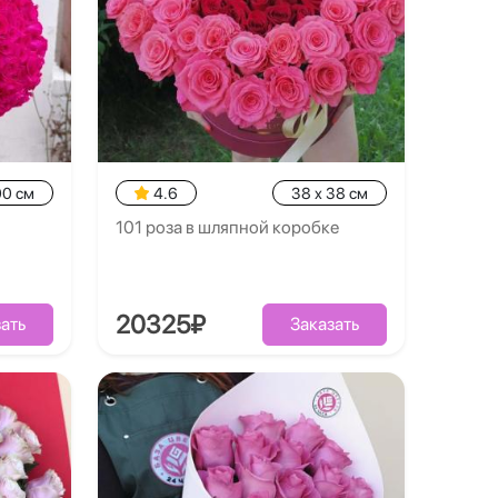
00 см
4.6
38 x 38 см
101 роза в шляпной коробке
20325₽
ать
Заказать