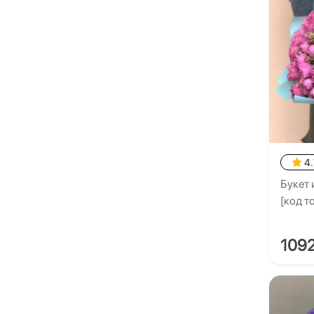
4.
Букет 
[код т
109