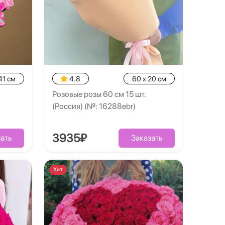
41 см
4.8
60 x 20 см
Розовые розы 60 см 15 шт.
(Россия) (№: 16288ebr)
3935₽
ать
Заказать
Хит