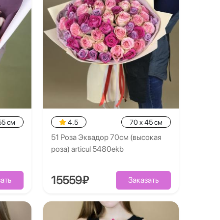
55 см
4.5
70 x 45 см
51 Роза Эквадор 70см (высокая
роза) articul 5480ekb
15559₽
ать
Заказать