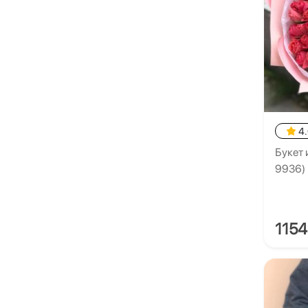
4
Букет 
9936)
115