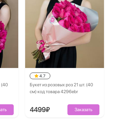
4.7
 (40
Букет из розовых роз 21 шт. (40
см) код товара 4296ebr
4499₽
ать
Заказать