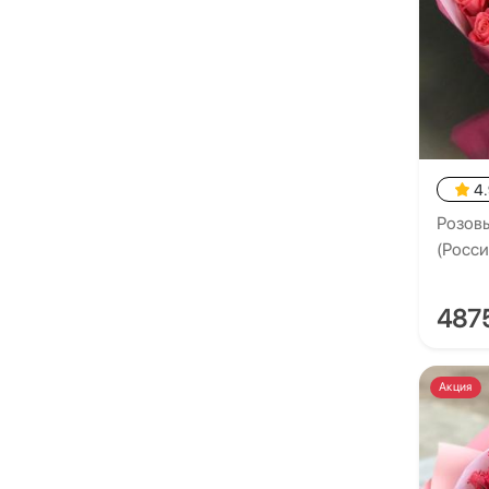
4
Розовы
(Росси
487
Акция