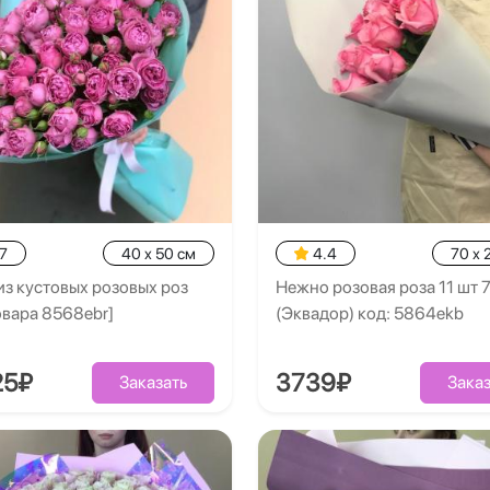
7
40 x 50 см
4.4
70 x 
из кустовых розовых роз
Нежно розовая роза 11 шт 
овара 8568ebr]
(Эквадор) код: 5864ekb
25₽
3739₽
Заказать
Заказ