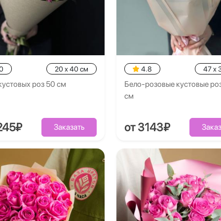
0
20 x 40 см
4.8
47 x 
кустовых роз 50 см
Бело-розовые кустовые ро
см
245₽
от 3143₽
Заказать
Заказ