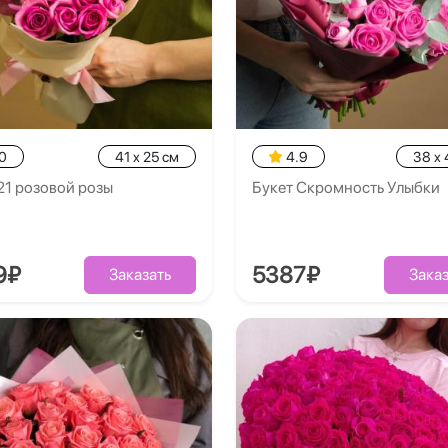
0
41 x 25 см
4.9
38 x 
21 розовой розы
Букет Скромность Улыбки
9₽
5387₽
Заказать
Заказ