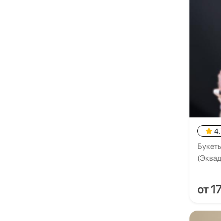
4.
Букеты
(Эквад
от 1