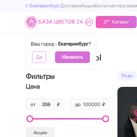
Екатеринбург
Доставка
Акции
Бонусная програм
Каталог
Главная
Розовые
Ваш город -
Екатеринбург
?
Розовые розы
Да
Изменить
Фильтры
Розы
Цена
от
₽
до
₽
Акции