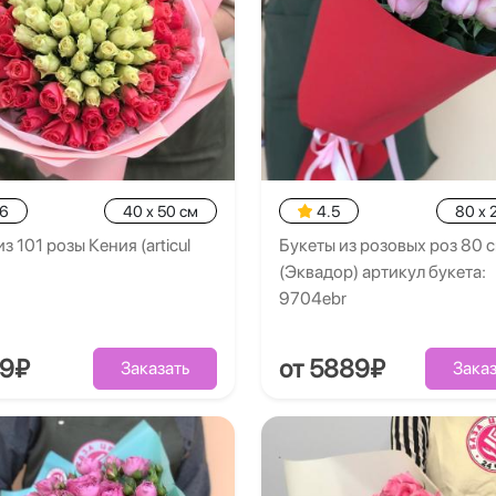
.6
40 x 50 см
4.5
80 x 
из 101 розы Кения (articul
Букеты из розовых роз 80 
(Эквадор) артикул букета:
9704ebr
49₽
от 5889₽
Заказать
Заказ