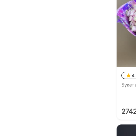
4.
Букет 
274