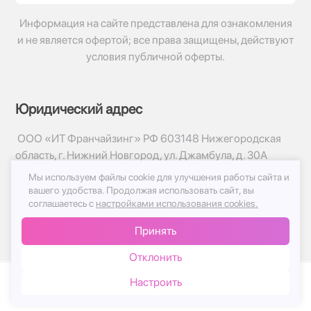
Информация на сайте представлена для ознакомления
и не является офертой; все права защищены, действуют
условия публичной оферты.
Юридический адрес
ООО «ИТ Франчайзинг» РФ 603148 Нижегородская
область, г. Нижний Новгород, ул. Джамбула, д. 30А
Мы используем файлы cookie для улучшения работы сайта и
© 2017-2026г, База Цветов 24.ру
вашего удобства.
Продолжая использовать сайт, вы
Политика конфиденциальности
соглашаетесь с
настройками использования cookies.
Публичная оферта
Принять
Принимаем к оплате
Отклонить
Настроить
Каталог
Корзина
Чат
Войти