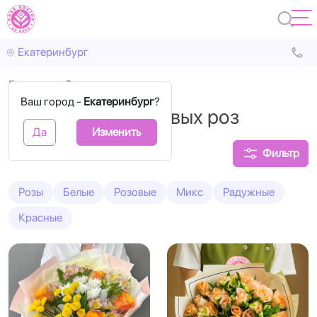
Екатеринбург
Главная
Оранжевые
Ваш город -
Екатеринбург
?
Букеты из оранжевых роз
Да
Изменить
Фильтр
Розы
Белые
Розовые
Микс
Радужные
Красные