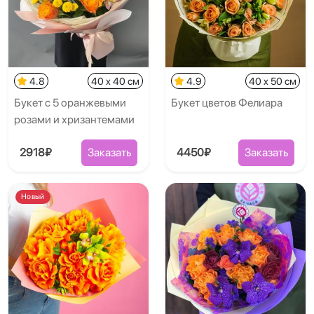
4.8
40 x 40 см
4.9
40 x 50 см
Букет с 5 оранжевыми
Букет цветов Фелиара
розами и хризантемами
2918₽
Заказать
4450₽
Заказать
Новый