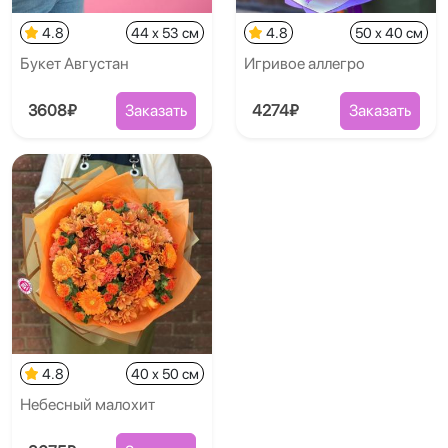
4.8
44 x 53 см
4.8
50 x 40 см
Букет Августан
Игривое аллегро
3608₽
Заказать
4274₽
Заказать
4.8
40 x 50 см
Небесный малохит