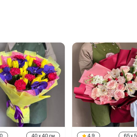
.0
40 x 40 см
4.9
65 x 