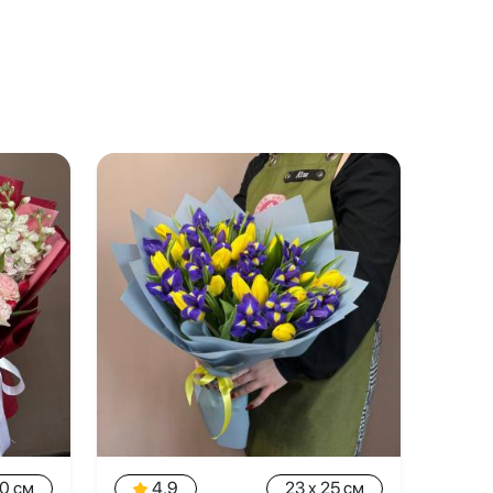
50 см
4.9
23 x 25 см