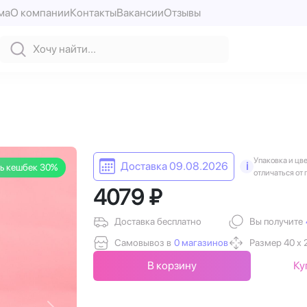
ма
О компании
Контакты
Вакансии
Отзывы
Упаковка и цв
Доставка 09.08.2026
i
ь кешбек 30%
отличаться от 
4079 ₽
Доставка бесплатно
Вы получите
Самовывоз в
0 магазинов
Размер 40 х 
В корзину
Ку