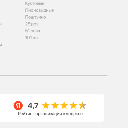
Кустовые
Пионовидные
Поштучно
и
25 роз
51 роза
101 шт.
м
Рейтинг организации в яндексе