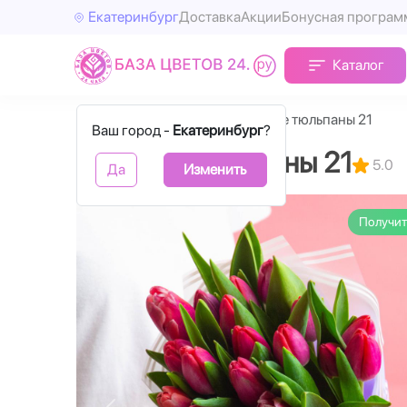
Екатеринбург
Доставка
Акции
Бонусная програм
Каталог
Главная
Тюльпаны
Розовые тюльпаны 21
Ваш город -
Екатеринбург
?
Розовые тюльпаны 21
5.0
Да
Изменить
Получит