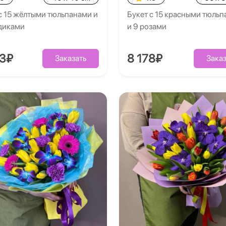
с 15 жёлтыми тюльпанами и
Букет с 15 красными тюль
здиками
и 9 розами
53₽
8 178₽
Заказать
Заказ