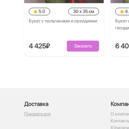
5.0
30 x 35 см
4
Букет с тюльпанами и орхидеями
Букет 
гвозд
4 425₽
6 4
Заказать
Доставка
Компа
Показать все
О компа
Контакт
Юридиче