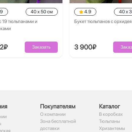
.9
40 x 50 см
4.9
40 x 
с 19 тюльпанами и
Букет тюльпанов с орхиде
иками
02₽
3 900₽
Заказать
Заказ
ния
Покупателям
Каталог
О компании
В коробках
нии
Зона бесплатной
Тюльпаны
ы
доставки
Хризантемы
ская