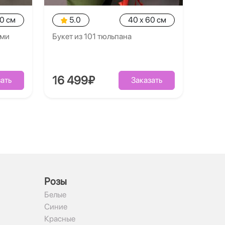
30 см
5.0
40 x 60 см
ями
Букет из 101 тюльпана
16 499₽
ать
Заказать
Рoзы
Белые
Синие
Красные