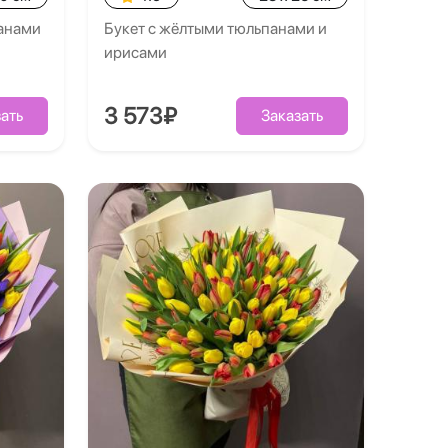
панами
Букет с жёлтыми тюльпанами и
ирисами
3 573₽
ать
Заказать