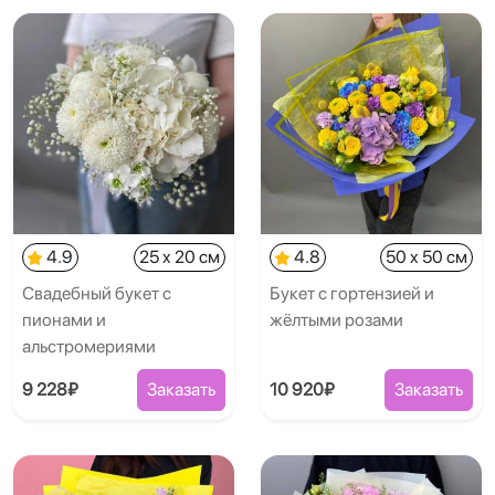
4.9
25 x 20 см
4.8
50 x 50 см
Свадебный букет с
Букет с гортензией и
пионами и
жёлтыми розами
альстромериями
9 228₽
Заказать
10 920₽
Заказать