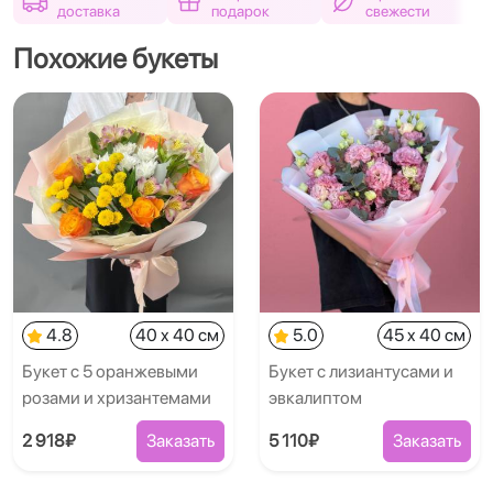
доставка
подарок
свежести
Похожие букеты
4.8
40 x 40 см
5.0
45 x 40 см
Букет с 5 оранжевыми
Букет с лизиантусами и
розами и хризантемами
эвкалиптом
2 918₽
Заказать
5 110₽
Заказать