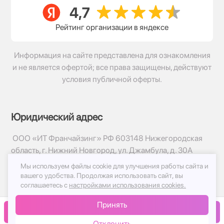
Рейтинг организации в яндексе
Информация на сайте представлена для ознакомления
и не является офертой; все права защищены, действуют
условия публичной оферты.
Юридический адрес
ООО «ИТ Франчайзинг» РФ 603148 Нижегородская
область, г. Нижний Новгород, ул. Джамбула, д. 30А
Мы используем файлы cookie для улучшения работы сайта и
© 2017-2026г, База Цветов 24.ру
вашего удобства.
Продолжая использовать сайт, вы
Политика конфиденциальности
соглашаетесь с
настройками использования cookies.
Публичная оферта
Принять
Принимаем к оплате
В корзину
Отклонить