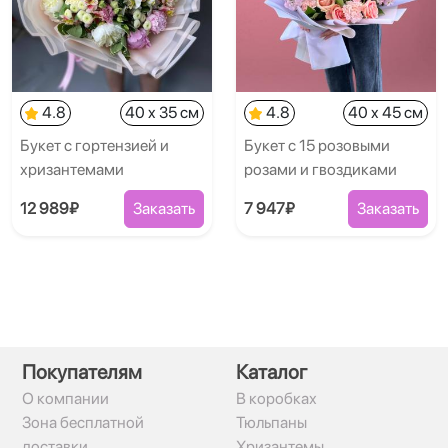
4.8
40 x 35 см
4.8
40 x 45 см
Букет с гортензией и
Букет с 15 розовыми
хризантемами
розами и гвоздиками
12 989₽
Заказать
7 947₽
Заказать
Покупателям
Каталог
О компании
В коробках
Зона бесплатной
Тюльпаны
доставки
Хризантемы