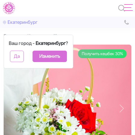
Екатеринбург
Главная
Корзины
Каора
Ваш город -
Екатеринбург
?
Получить кешбек 30%
Да
Изменить
Назад
Впере